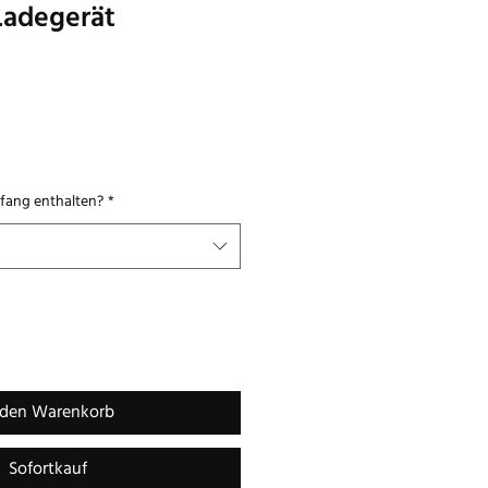
adegerät
fang enthalten?
*
 den Warenkorb
Sofortkauf