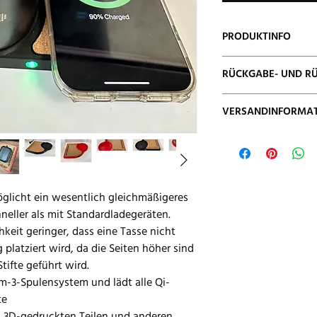
PRODUKTINFO
Ladegeräte sind mit B
RÜCKGABE- UND RÜ
Generation kompatibel
Ich biete umfassenden
VERSANDINFORMA
Ladegeräte und akzep
vollständig zufrieden s
Ich versuche, die Bes
Folgetag zu versenden
glicht ein wesentlich gleichmäßigeres
neller als mit Standardladegeräten.
keit geringer, dass eine Tasse nicht
 platziert wird, da die Seiten höher sind
tifte geführt wird.
m-3-Spulensystem und lädt alle Qi-
te