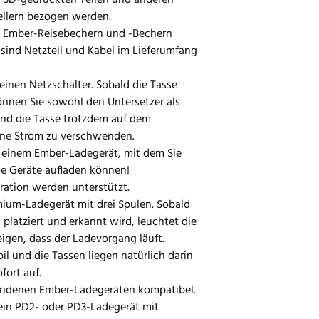
s 3D-gedruckten Teilen und anderen
llern bezogen werden.
en Ember-Reisebechern und -Bechern
sind Netzteil und Kabel im Lieferumfang
einen Netzschalter. Sobald die Tasse
können Sie sowohl den Untersetzer als
und die Tasse trotzdem auf dem
hne Strom zu verschwenden.
 einem Ember-Ladegerät, mit dem Sie
ge Geräte aufladen können!
eration werden unterstützt.
mium-Ladegerät mit drei Spulen. Sobald
 platziert und erkannt wird, leuchtet die
igen, dass der Ladevorgang läuft.
bil und die Tassen liegen natürlich darin
fort auf.
handenen Ember-Ladegeräten kompatibel.
ein PD2- oder PD3-Ladegerät mit