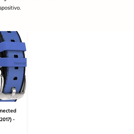
spositivo.
nnected
2017) -