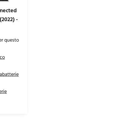
nnected
(2022) -
per questo
sco
abatterie
rie