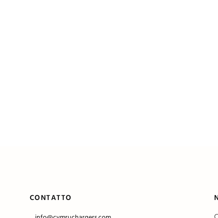
CONTATTO
C
info@cymruchargers.com