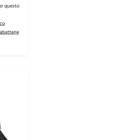
per questo
sco
abatterie