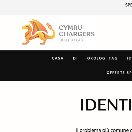
SP
CASA
DI
OROLOGI TAG
I
OFFERTE SP
IDENT
Il problema più comune che